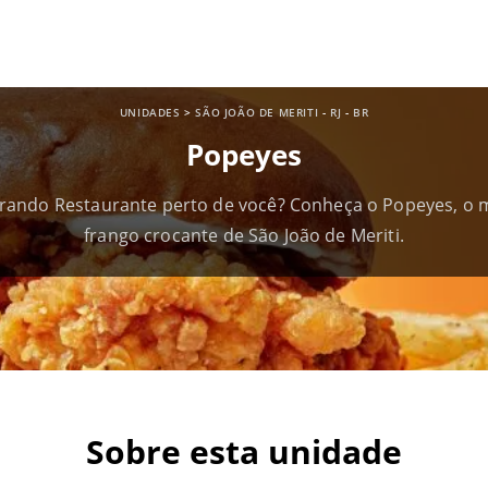
UNIDADES
>
SÃO JOÃO DE MERITI
-
RJ
-
BR
Popeyes
rando Restaurante perto de você? Conheça o Popeyes, o 
frango crocante de São João de Meriti.
Sobre esta unidade