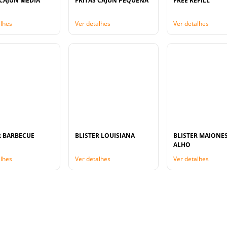
 CAJUN MÉDIA
FRITAS CAJUN PEQUENA
FREE REFILL
alhes
Ver detalhes
Ver detalhes
R BARBECUE
BLISTER LOUISIANA
BLISTER MAIONES
ALHO
alhes
Ver detalhes
Ver detalhes